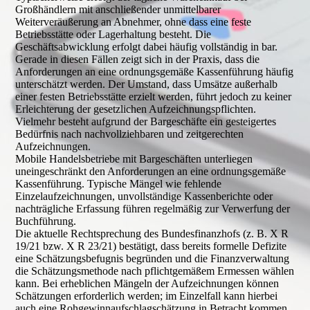
Großhändlern mit anschließender unmittelbarer
Weiterveräußerung an Abnehmer, ohne dass eine feste
Betriebsstätte oder Lagerhaltung besteht. Die
Geschäftsabwicklung erfolgt dabei häufig vollständig in bar.
Gerade in diesen Fällen zeigt sich in der Praxis, dass die
Anforderungen an eine ordnungsgemäße Kassenführung häufig
unterschätzt werden. Der Umstand, dass Umsätze außerhalb
einer festen Betriebsstätte erzielt werden, führt jedoch zu keiner
Erleichterung der gesetzlichen Aufzeichnungspflichten.
Vielmehr besteht aufgrund der Bargeschäfte ein gesteigertes
Bedürfnis nach nachvollziehbaren und zeitgerechten
Aufzeichnungen.
Mobile Handelsbetriebe mit Bargeschäften unterliegen
uneingeschränkt den Anforderungen an eine ordnungsgemäße
Kassenführung. Typische Mängel wie fehlende
Einzelaufzeichnungen, unvollständige Kassenberichte oder
nachträgliche Erfassung führen regelmäßig zur Verwerfung der
Buchführung.
Die aktuelle Rechtsprechung des Bundesfinanzhofs (z. B. X R
19/21 bzw. X R 23/21) bestätigt, dass bereits formelle Defizite
eine Schätzungsbefugnis begründen und die Finanzverwaltung
die Schätzungsmethode nach pflichtgemäßem Ermessen wählen
kann. Bei erheblichen Mängeln der Aufzeichnungen können
Schätzungen erforderlich werden; im Einzelfall kann hierbei
auch eine Rohgewinnaufschlagschätzung in Betracht kommen.