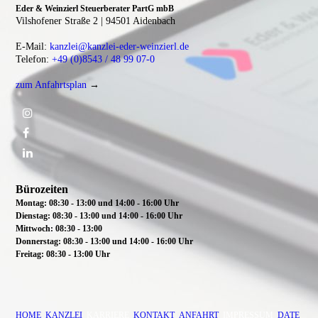
Eder & Weinzierl Steuerberater PartG mbB
Vilshofener Straße 2 |
94501 Aidenbach
E-Mail:
kanzlei@kanzlei-eder-weinzierl.de
Telefon:
+49 (0)8543 / 48 99 07-0
zum Anfahrtsplan
→
Bürozeiten
Montag: 08:30 - 13:00 und 14:00 - 16:00 Uhr
Dienstag:
08:30 - 13:00 und 14:00 - 16:00 Uhr
Mittwoch:
08:30 - 13:00
Donnerstag: 08:30 - 13:00 und 14:00 - 16:00 Uhr
Freitag: 08:30 - 13:00 Uhr
HOME
KANZLEI
KARRIERE
KONTAKT
ANFAHRT
IMPRESSUM
DATE