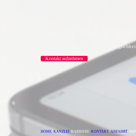
Steuerberatung auf Sie a
Mit persönlicher Beratung Ihre Möglichke
individuell ausschöpfen.
Kontakt aufnehmen
HOME
KANZLEI
KARRIERE
KONTAKT
ANFAHRT
IM