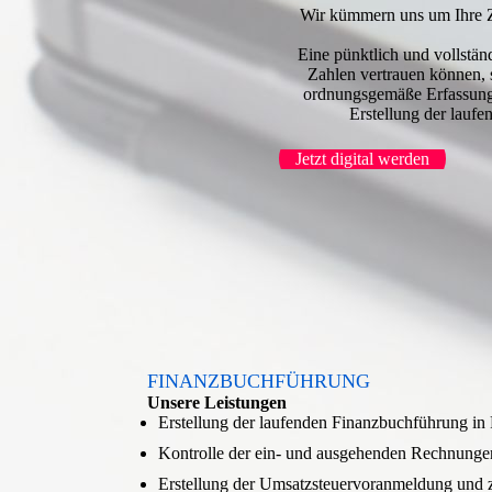
Wir kümmern uns um Ihre Za
Eine pünktlich und vollstän
Zahlen vertrauen können, s
ordnungsgemäße Erfassung d
Erstellung der laufe
Jetzt digital werden
FINANZBUCHFÜHRUNG
Unsere Leistungen
Erstellung der laufenden Finanzbuchführung i
Kontrolle der ein- und ausgehenden Rechnunge
Erstellung der Umsatzsteuervoranmeldung un