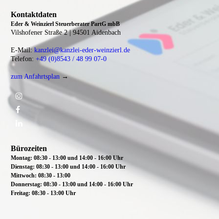
Kontaktdaten
Eder & Weinzierl Steuerberater PartG mbB
Vilshofener Straße 2 |
94501 Aidenbach
E-Mail:
kanzlei@kanzlei-eder-weinzierl.de
Telefon:
+49 (0)8543 / 48 99 07-0
zum Anfahrtsplan
→
Bürozeiten
Montag: 08:30 - 13:00 und 14:00 - 16:00 Uhr
Dienstag:
08:30 - 13:00 und 14:00 - 16:00 Uhr
Mittwoch:
08:30 - 13:00
Donnerstag: 08:30 - 13:00 und 14:00 - 16:00 Uhr
Freitag: 08:30 - 13:00 Uhr